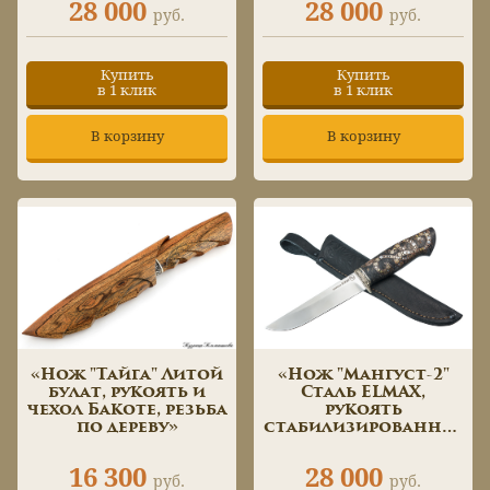
28 000
28 000
руб.
руб.
Купить
Купить
в 1 клик
в 1 клик
В корзину
В корзину
«Нож "Тайга" Литой
«Нож "Мангуст-2"
булат, рукоять и
Сталь ELMAX,
чехол Бакоте, резьба
рукоять
по дереву»
стабилизированная
карельская береза,
инкрустация
16 300
28 000
мазаичные пины»
руб.
руб.