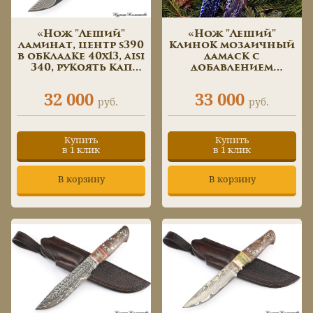
«Нож "Леший"
«Нож "Леший"
ламинат, центр s390
клинок мозаичный
в обкладке 40х13, aisi
дамаск с
340, рукоять кап
добавлением
клена, вставка зуб
никеля, рукоять
мамонта, макуме»
карельская береза,
32 000
33 000
инкрустация»
руб.
руб.
Купить
Купить
в 1 клик
в 1 клик
В корзину
В корзину