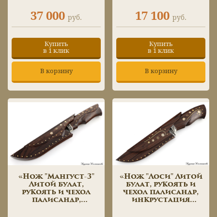
ручная работа»
37 000
17 100
руб.
руб.
Купить
Купить
в 1 клик
в 1 клик
В корзину
В корзину
«Нож "Мангуст-3"
«Нож "Лоси" Литой
Литой булат,
булат, рукоять и
рукоять и чехол
чехол палисандр,
палисандр,
инкрустация
инкрустация
мозаичные пины»
мозаичные пины»