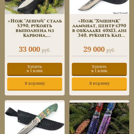
«Нож "Леший" сталь
«Нож "Хищник"
S390, рукоять
ламинат, центр s390
выполнена из
в обкладке 40х13, aisi
карбона,
340, рукоять кап
мозаичный
клена, вставка зуб
темлячный пин»
мамонта,»
33 000
29 000
руб.
руб.
Купить
Купить
в 1 клик
в 1 клик
В корзину
В корзину