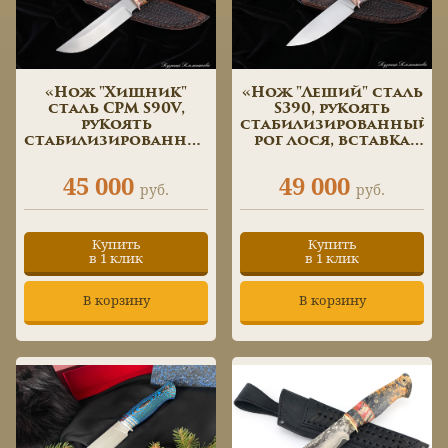
«Нож "Хищник"
«Нож "Леший" сталь
сталь CPM S90V,
S390, рукоять
рукоять
стабилизированный
стабилизированный
рог лося, вставка
рог лося , вставка
зуб мамонта,
зуб мамонта,
скримшоу»
45 000
49 000
скримшоу,
руб.
руб.
формованные
ножны»
Купить
Купить
в 1 клик
в 1 клик
В корзину
В корзину