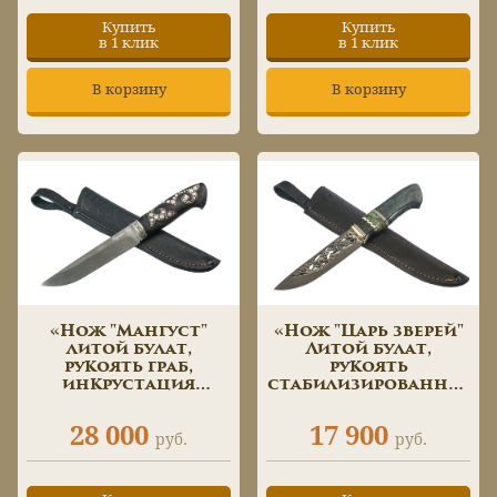
кристаллы
сваровски»
Купить
Купить
в 1 клик
в 1 клик
В корзину
В корзину
«Нож "Мангуст"
«Нож "Царь зверей"
литой булат,
Литой булат,
рукоять граб,
рукоять
инкрустация
стабилизированная
мозаичные пины»
карельская береза,
гравировка по
28 000
17 900
металлу»
руб.
руб.