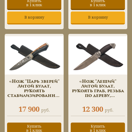
Купить
Купить
в 1 клик
в 1 клик
В корзину
В корзину
«Нож "Царь зверей"
«Нож "Леший"
Литой булат,
Литой булат,
рукоять
рукоять граб, резьба
стабилизированная
по дереву,
карельская береза,
инкрустация»
гравировка по
17 900
12 300
металлу»
руб.
руб.
Купить
Купить
в 1 клик
в 1 клик