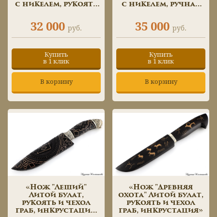
с никелем, рукоять
с никелем, ручная
карельская береза,
резьба по кости»
вставка зуб
32 000
35 000
мамонта, мельхиор»
руб.
руб.
Купить
Купить
в 1 клик
в 1 клик
В корзину
В корзину
«Нож "Леший"
«Нож "Древняя
Литой булат,
охота" Литой булат,
рукоять и чехол
рукоять и чехол
граб, инкрустация,
граб, инкрустация»