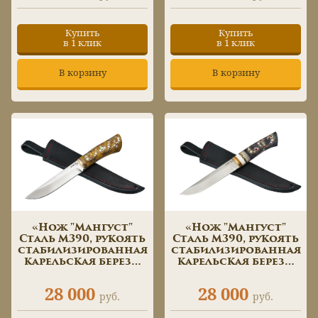
Купить
Купить
в 1 клик
в 1 клик
В корзину
В корзину
«Нож "Мангуст"
«Нож "Мангуст"
Сталь М390, рукоять
Сталь М390, рукоять
стабилизированная
стабилизированная
карельская береза,
карельская береза,
инкрустация
вставки рог лося,
мазаичные пины,
файлворк,
28 000
28 000
перламутр»
инкрустация
руб.
руб.
мазаичные пины,