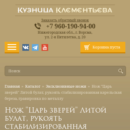
Заказать обратный звонок
+7 960-190-94-00
Нижегородская обл., г. Ворсма,
ул. 2-я Пятилетка, д. 20
Корзина пуста
Главная
»
Каталог
»
Эксклюзивные ножи
»
Нож "Царь
зверей" Литой булат, рукоять стабилизированная карельская
береза, гравировка по металлу
Нож "Царь зверей" Литой
булат, рукоять
стабилизированная