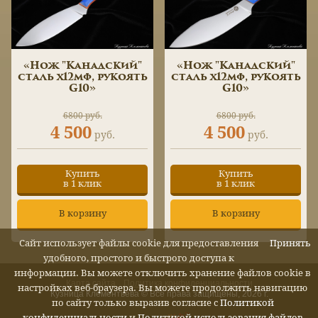
«Нож "Канадский"
«Нож "Канадский"
сталь х12мф, рукоять
сталь х12мф, рукоять
G10»
G10»
6800 руб.
6800 руб.
4 500
4 500
руб.
руб.
Купить
Купить
в 1 клик
в 1 клик
В корзину
В корзину
Сайт использует файлы cookie для предоставления
Принять
удобного, простого и быстрого доступа к
информации. Вы можете отключить хранение файлов cookie в
Карта сайта
Политика конфиденциальности
настройках веб-браузера. Вы можете продолжить навигацию
Кузница Клементьева © Все права защищены, 2026 г.
по сайту только выразив согласие с
Политикой
конфиденциальности
и
Политикой использования файлов