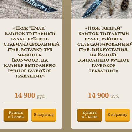
«Нож "Пчак"
«Нож "Леший"
Клинок тигельный
Клинок тигельный
булат, рукоять
булат, рукоять
стабилизированный
стабилизированны
граб, вставки зуб
граб, инкрустация,
мамонта,
на клинке
Ironwood, на
выполнено ручное
клинке выполнено
глубокое
ручное глубокое
травление»
травление»
14 900
14 900
руб.
руб.
Купить
Купить
В корзину
В корзину
в 1 клик
в 1 клик