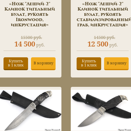
«Нож "Леший-2"
«Нож "Леший-2"
Клинок тигельный
Клинок тигельный
булат, рукоять
булат, рукоять
Ironwood,
стабилизированны
инкрустация»
граб, инкрустация»
15500 руб.
14500 руб.
14 500
12 500
руб.
руб.
Купить
Купить
В корзину
В корзину
в 1 клик
в 1 клик