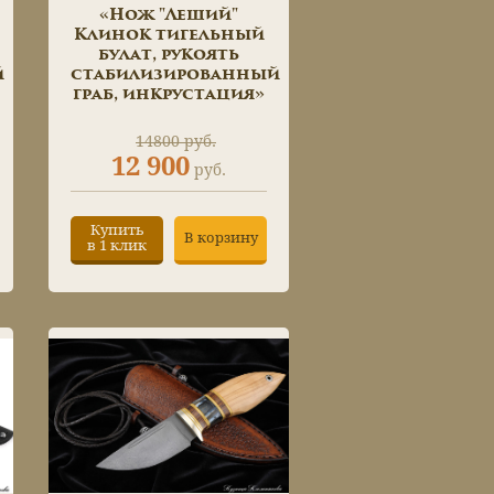
«Нож "Леший"
Клинок тигельный
булат, рукоять
й
стабилизированный
граб, инкрустация»
14800 руб.
12 900
руб.
Купить
В корзину
в 1 клик