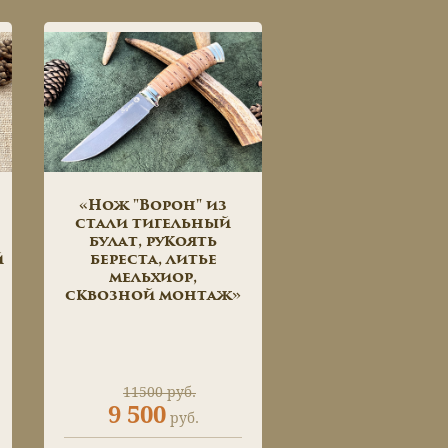
«Нож "Ворон" из
стали тигельный
булат, рукоять
й
береста, литье
мельхиор,
сквозной монтаж»
11500 руб.
9 500
руб.