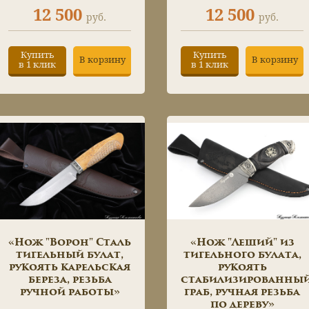
12 500
12 500
руб.
руб.
Купить
Купить
В корзину
В корзину
в 1 клик
в 1 клик
«Нож "Ворон" Сталь
«Нож "Леший" из
тигельный булат,
тигельного булата,
рукоять карельская
рукоять
береза, резьба
стабилизированны
ручной работы»
граб, ручная резьба
по дереву»