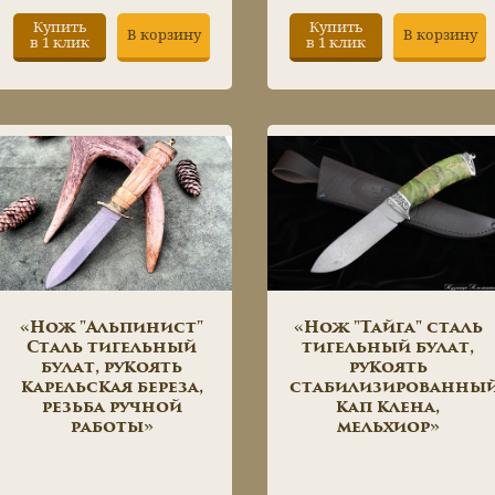
Купить
Купить
В корзину
В корзину
в 1 клик
в 1 клик
«Нож "Альпинист"
«Нож "Тайга" сталь
Сталь тигельный
тигельный булат,
булат, рукоять
рукоять
карельская береза,
стабилизированны
резьба ручной
кап клена,
работы»
мельхиор»