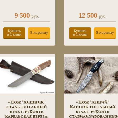
9 500
12 500
руб.
руб.
Купить
Купить
В корзину
В корзину
в 1 клик
в 1 клик
«Нож "Хищник"
«Нож "Леший"
сталь тигельный
Клинок тигельный
булат, рукоять
булат, рукоять
карельская береза,
стабилизированны