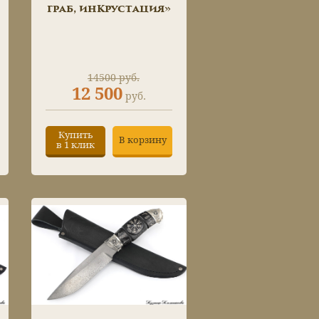
граб, инкрустация»
14500 руб.
12 500
руб.
Купить
В корзину
в 1 клик