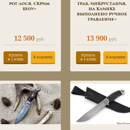
рог лося, скрим
граб, инкрустация,
шоу»
на клинке
выполнено ручное
травление»
12 500
13 900
руб.
руб.
Купить
Купить
В корзину
В корзину
в 1 клик
в 1 клик