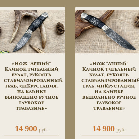
«Нож "Леший"
«Нож "Леший"
Клинок тигельный
Клинок тигельный
булат, рукоять
булат, рукоять
стабилизированный
стабилизированны
граб, инкрустация,
граб, инкрустация,
на клинке
на клинке
выполнено ручное
выполнено ручное
глубокое
глубокое
травление»
травление»
14 900
14 900
руб.
руб.