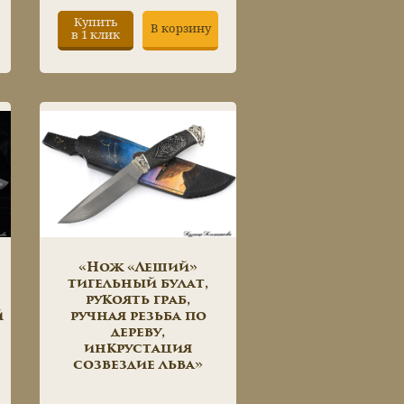
Купить
В корзину
в 1 клик
«Нож «Леший»
тигельный булат,
рукоять граб,
й
ручная резьба по
дереву,
инкрустация
созвездие льва»