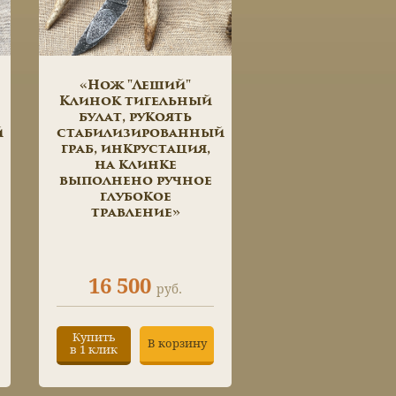
«Нож "Леший"
Клинок тигельный
булат, рукоять
й
стабилизированный
граб, инкрустация,
на клинке
выполнено ручное
глубокое
травление»
16 500
руб.
Купить
В корзину
в 1 клик