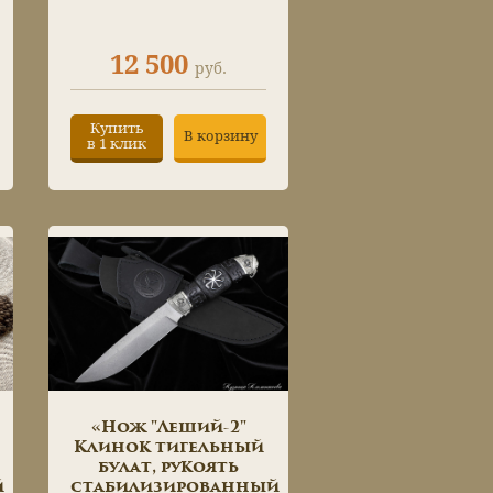
12 500
руб.
Купить
В корзину
в 1 клик
«Нож "Леший-2"
Клинок тигельный
булат, рукоять
й
стабилизированный