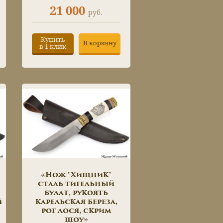
21 000
руб.
Купить
В корзину
в 1 клик
«Нож "Хищник"
сталь тигельный
булат, рукоять
й
карельская береза,
рог лося, скрим
шоу»