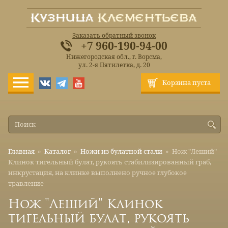
Заказать обратный звонок
+7 960-190-94-00
Нижегородская обл., г. Ворсма,
ул. 2-я Пятилетка, д. 20
Корзина пуста
Главная
»
Каталог
»
Ножи из булатной стали
»
Нож "Леший"
Клинок тигельный булат, рукоять стабилизированный граб,
инкрустация, на клинке выполнено ручное глубокое
травление
Нож "Леший" Клинок
тигельный булат, рукоять