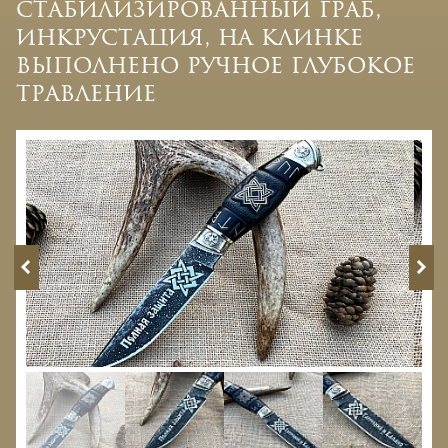
стабилизированный граб,
инкрустация, на клинке
выполнено ручное глубокое
травление