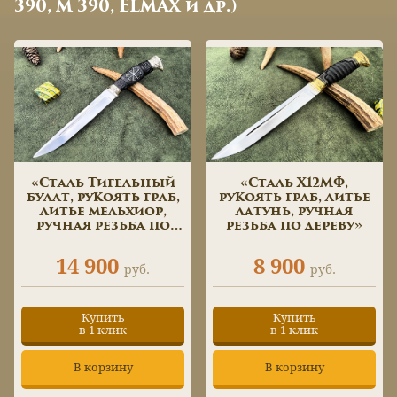
390, М 390, ELMAX и др.)
«Сталь Тигельный
«Сталь Х12МФ,
булат, рукоять граб,
рукоять граб, литье
литье мельхиор,
латунь, ручная
ручная резьба по
резьба по дереву»
дереву»
14 900
8 900
руб.
руб.
Купить
Купить
в 1 клик
в 1 клик
В корзину
В корзину