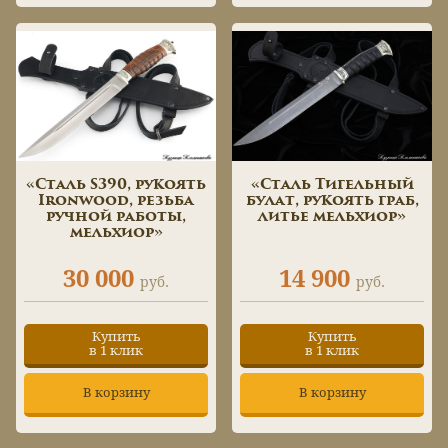
«Сталь S390, рукоять
«Сталь Тигельный
Ironwood, резьба
булат, рукоять граб,
ручной работы,
литье мельхиор»
мельхиор»
30 000
14 900
руб.
руб.
Купить
Купить
в 1 клик
в 1 клик
В корзину
В корзину