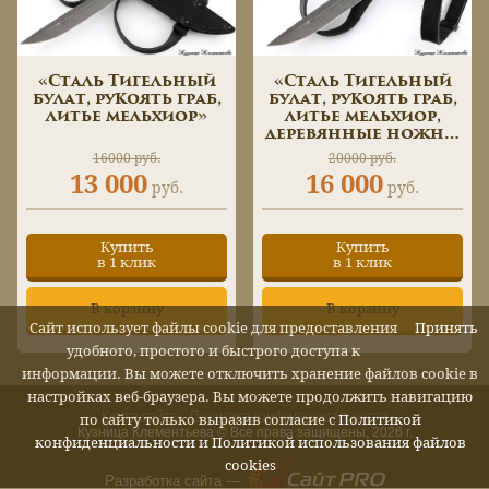
«Сталь Тигельный
«Сталь Тигельный
булат, рукоять граб,
булат, рукоять граб,
литье мельхиор»
литье мельхиор,
деревянные ножны
граб»
16000 руб.
20000 руб.
13 000
16 000
руб.
руб.
Купить
Купить
в 1 клик
в 1 клик
В корзину
В корзину
Сайт использует файлы cookie для предоставления
Принять
удобного, простого и быстрого доступа к
информации. Вы можете отключить хранение файлов cookie в
настройках веб-браузера. Вы можете продолжить навигацию
Карта сайта
Политика конфиденциальности
по сайту только выразив согласие с
Политикой
Кузница Клементьева © Все права защищены, 2026 г.
конфиденциальности
и
Политикой использования файлов
cookies
Разработка сайта —