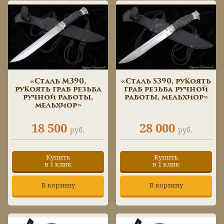
«Сталь М390,
«Сталь S390, рукоять
рукоять граб резьба
граб резьба ручной
ручной работы,
работы, мельхиор»
мельхиор»
18 500
28 000
руб.
руб.
Купить
Купить
в 1 клик
в 1 клик
В корзину
В корзину