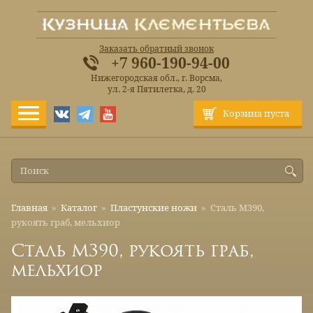
Заказать обратный звонок
+7 960-190-94-00
Нижегородская обл., г. Ворсма,
ул. 2-я Пятилетка, д. 20
Корзина пуста
Главная
»
Каталог
»
Пластунские ножи
»
Сталь M390,
рукоять граб, мельхиор
Сталь M390, рукоять граб,
мельхиор