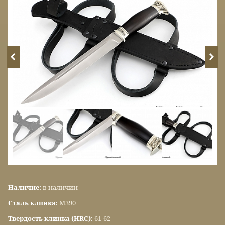
Наличие:
в наличии
Сталь клинка:
М390
Твердость клинка (HRC):
61-62