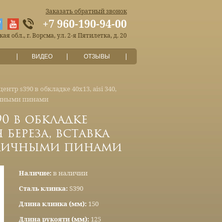
Заказать обратный звонок
+7 960-190-94-00
я обл., г. Ворсма, ул. 2-я Пятилетка, д. 20
ВИДЕО
ОТЗЫВЫ
нтр s390 в обкладке 40х13, aisi 340,
аичными пинами
0 в обкладке
я береза, вставка
заичными пинами
Наличие:
в наличии
Сталь клинка:
S390
Длина клинка (мм):
150
Длина рукояти (мм):
125