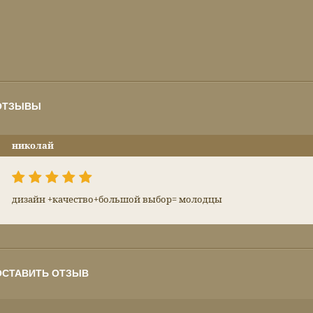
ОТЗЫВЫ
николай
дизайн +качество+большой выбор= молодцы
ОСТАВИТЬ ОТЗЫВ