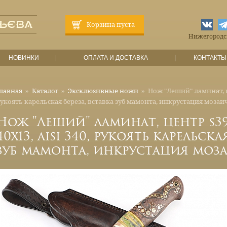
Корзина пуста
Нижегородска
НОВИНКИ
ОПЛАТА И ДОСТАВКА
КОНТАКТЫ
лавная
»
Каталог
»
Эксклюзивные ножи
»
Нож "Леший" ламинат, це
укоять карельская береза, вставка зуб мамонта, инкрустация моз
Нож "Леший" ламинат, центр s39
40х13, aisi 340, рукоять карельска
зуб мамонта, инкрустация мо