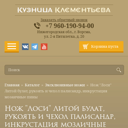
Заказать обратный звонок
+7 960-190-94-00
Нижегородская обл., г. Ворсма,
ул. 2-я Пятилетка, д. 20
Корзина пуста
Главная
»
Каталог
»
Эксклюзивные ножи
»
Нож "Лоси"
Литой булат, рукоять и чехол палисандр, инкрустация
мозаичные пины
Нож "Лоси" Литой булат,
рукоять и чехол палисандр,
инкрустация мозаичные