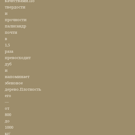
качествами.По
твердости
и
прочности
палисандр
почти
в
1,5
раза
превосходит
дуб
и
напоминает
эбеновое
дерево.Плотность
его
—
от
800
до
1000
кг/