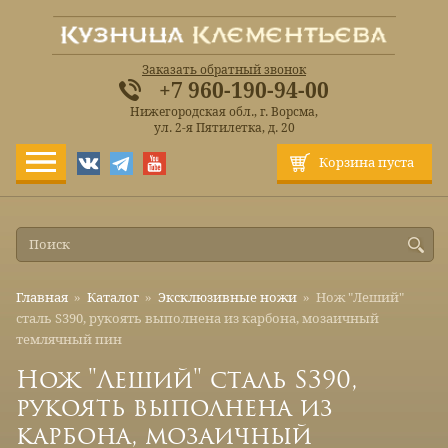
Заказать обратный звонок
+7 960-190-94-00
Нижегородская обл., г. Ворсма,
ул. 2-я Пятилетка, д. 20
Корзина пуста
Главная
»
Каталог
»
Эксклюзивные ножи
»
Нож "Леший"
сталь S390, рукоять выполнена из карбона, мозаичный
темлячный пин
Нож "Леший" сталь S390,
рукоять выполнена из
карбона, мозаичный