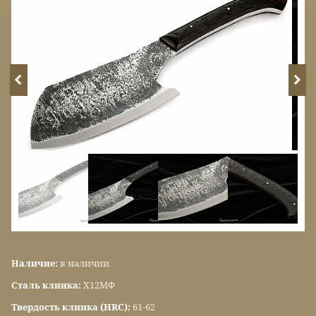
Наличие:
в наличии
Сталь клинка:
Х12МФ
Твердость клинка (HRC):
61-62