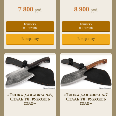
7 800
8 900
руб.
руб.
Купить
Купить
в 1 клик
в 1 клик
В корзину
В корзину
«Тяпка для мяса №6,
«Тяпка для мяса №7,
Сталь У8, рукоять
Сталь У8, рукоять
граб»
граб»