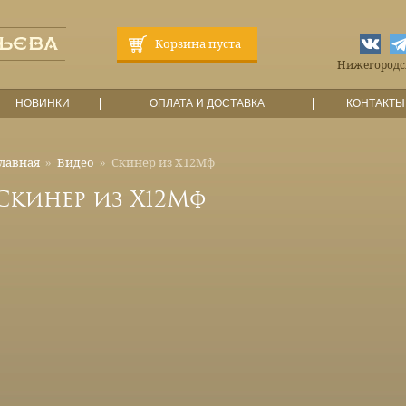
Корзина пуста
Нижегородска
НОВИНКИ
ОПЛАТА И ДОСТАВКА
КОНТАКТЫ
лавная
»
Видео
»
Скинер из Х12Мф
Скинер из Х12Мф