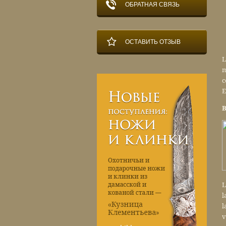
ОБРАТНАЯ СВЯЗЬ
ОСТАВИТЬ ОТЗЫВ
L
m
c
E
В
L
l
l
v