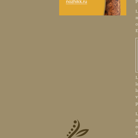
p
L
m
c
E
L
l
l
v
p
L
m
c
E