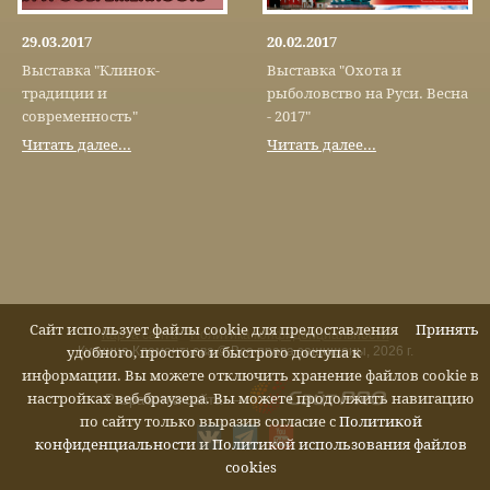
29.03.2017
20.02.2017
Выставка "Клинок-
Выставка "Охота и
традиции и
рыболовство на Руси. Весна
современность"
- 2017"
Читать далее...
Читать далее...
Сайт использует файлы cookie для предоставления
Принять
Карта сайта
Политика конфиденциальности
Кузница Клементьева © Все права защищены, 2026 г.
удобного, простого и быстрого доступа к
информации. Вы можете отключить хранение файлов cookie в
настройках веб-браузера. Вы можете продолжить навигацию
Разработка сайта —
по сайту только выразив согласие с
Политикой
конфиденциальности
и
Политикой использования файлов
cookies