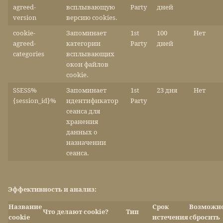
agreed-
всплывающую
Party
дней
version
версию cookies.
cookie-
Запоминает
1st
100
Нет
agreed-
категории
Party
дней
categories
всплывающих
окон файлов
cookie.
SSESS%
Запоминает
1st
23 дня
Нет
{session_id}%
идентификатор
Party
сеанса для
хранения
данных о
назначении
сеанса.
Эффективность и анализ:
Название
Срок
Возможн
Что делают cookie?
Тип
cookie
истечения
сбросить