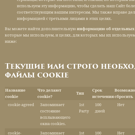
используем эту информацию, чтобы сделать наш Сайт боле
соответствующим вашим интересам. Мы также вправе дел
информацией с третьими лицами в этих целях.
Вы можете найти дополнительную
информацию об отдельных 
которые мы используем, и целях, для которых мы их используем
ниже:
Текущие или строго необх
файлы cookie
Название
Что делают
Срок
Возможн
Тип
cookie
cookie?
истечения
сбросить
cookie-agreed
Запоминает
1st
100
Нет
состояние
Party
дней
всплывающего
окна cookies.
cookie-
Запоминает
1st
100
Нет