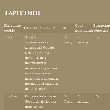
Таргетинг
Название
Срок
Возможн
Что делают cookie?
Тип
cookie
истечения
сбросить
_gclxxxx
Это файл
1st
3
Да
отслеживания
Party
месяца
конверсий Google.
Позволяет нам
подсчитывать
посещения и
источники трафика,
чтобы мы могли
измерять и улучшать
производительность
нашего сайта.
_gcl_au
Используется через
1st
3
Да
Google Analytics для
Party
месяца
понимания