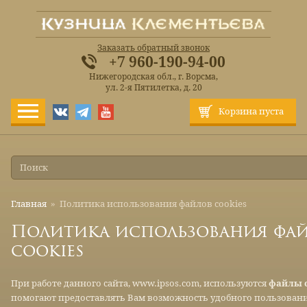
Заказать обратный звонок
+7 960-190-94-00
Нижегородская обл., г. Ворсма,
ул. 2-я Пятилетка, д. 20
Корзина пуста
Главная
»
Политика использования файлов cookies
Политика использования фа
cookies
При работе данного сайта, www.ipsos.com, используются
файлы c
помогают предоставлять Вам возможность удобного пользовани