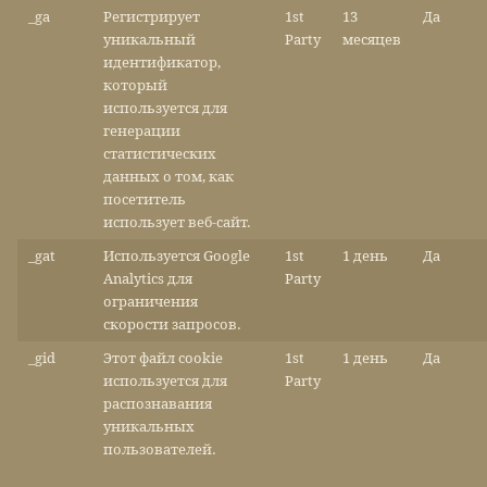
_ga
Регистрирует
1st
13
Да
уникальный
Party
месяцев
идентификатор,
который
используется для
генерации
статистических
данных о том, как
посетитель
использует веб-сайт.
_gat
Используется Google
1st
1 день
Да
Analytics для
Party
ограничения
скорости запросов.
_gid
Этот файл cookie
1st
1 день
Да
используется для
Party
распознавания
уникальных
пользователей.