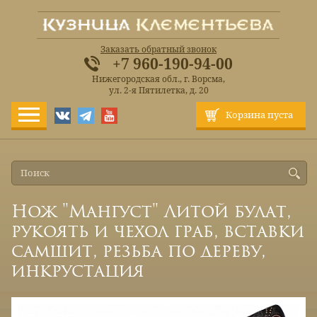
Заказать обратный звонок
+7 960-190-94-00
Нижегородская обл., г. Ворсма,
ул. 2-я Пятилетка, д. 20
Корзина пуста
Нож "Мангуст" Литой булат,
рукоять и чехол граб, вставки
самшит, резьба по дереву,
инкрустация