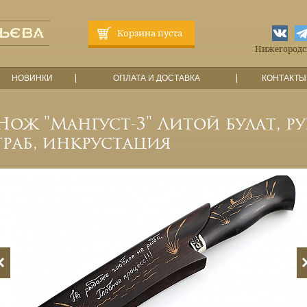
Корзина пуста
Нижегородска
НОВИНКИ
ОПЛАТА И ДОСТАВКА
КОНТАКТЫ
Нож "Мангуст-3" Литой булат, ру
граб, инкрустация