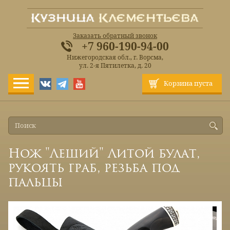
Заказать обратный звонок
+7 960-190-94-00
Нижегородская обл., г. Ворсма,
ул. 2-я Пятилетка, д. 20
Корзина пуста
Нож "Леший" Литой булат,
рукоять граб, резьба под
пальцы