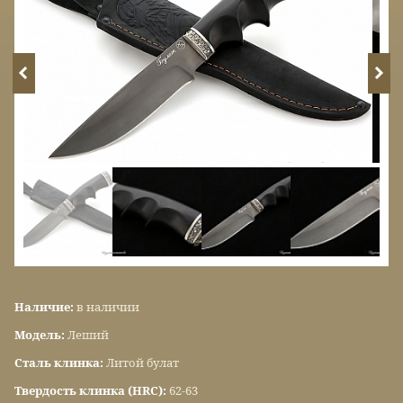
Наличие:
в наличии
Модель:
Леший
Сталь клинка:
Литой булат
Твердость клинка (HRC):
62-63