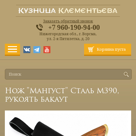
Заказать обратный звонок
+7 960-190-94-00
Нижегородская обл., г. Ворсма,
ул. 2-я Пятилетка, д. 20
Корзина пуста
Нож "Мангуст" Сталь М390,
рукоять бакаут