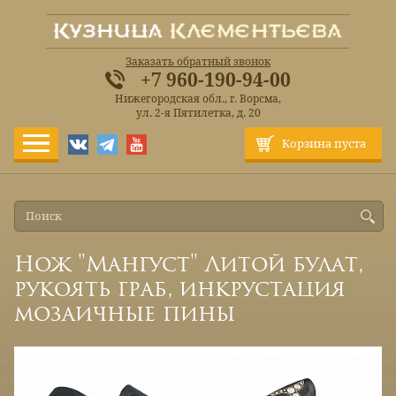
Заказать обратный звонок
+7 960-190-94-00
Нижегородская обл., г. Ворсма,
ул. 2-я Пятилетка, д. 20
Корзина пуста
Нож "Мангуст" Литой булат,
рукоять граб, инкрустация
мозаичные пины