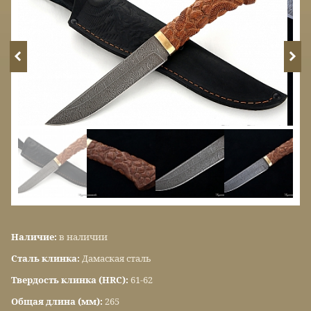
Наличие:
в наличии
Сталь клинка:
Дамаская сталь
Твердость клинка (HRC):
61-62
Общая длина (мм):
265