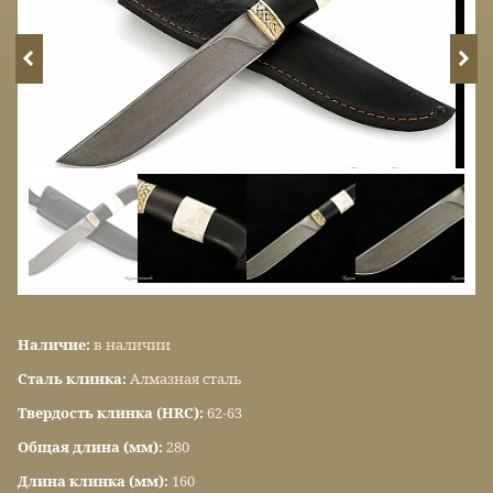
Наличие:
в наличии
Сталь клинка:
Алмазная сталь
Твердость клинка (HRC):
62-63
Общая длина (мм):
280
Длина клинка (мм):
160