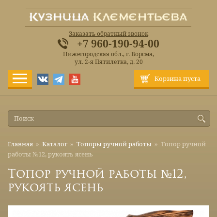
Заказать обратный звонок
+7 960-190-94-00
Нижегородская обл., г. Ворсма,
ул. 2-я Пятилетка, д. 20
Корзина пуста
Главная
»
Каталог
»
Топоры ручной работы
»
Топор ручной
работы №12, рукоять ясень
Топор ручной работы №12,
рукоять ясень