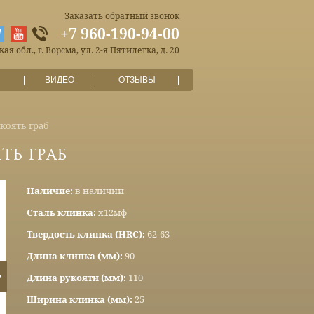
Заказать обратный звонок
+7 960-190-94-00
я обл., г. Ворсма, ул. 2-я Пятилетка, д. 20
ВИДЕО
ОТЗЫВЫ
коять граб
ть граб
Наличие:
в наличии
Сталь клинка:
х12мф
Твердость клинка (HRC):
62-63
Длина клинка (мм):
90
Длина рукояти (мм):
110
Ширина клинка (мм):
25