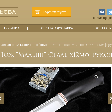
Корзина пуста
Нижегородска
НОВИНКИ
ОПЛАТА И ДОСТАВКА
КОНТАКТЫ
лавная
»
Каталог
»
Шейные ножи
»
Нож "Малыш" Сталь х12мф, ру
Нож "Малыш" Сталь х12мф, рукоя