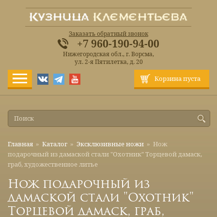
Заказать обратный звонок
+7 960-190-94-00
Нижегородская обл., г. Ворсма,
ул. 2-я Пятилетка, д. 20
Корзина пуста
Главная
»
Каталог
»
Эксклюзивные ножи
»
Нож
подарочный из дамаской стали "Охотник" Торцевой дамаск,
граб, художественное литье
Нож подарочный из
дамаской стали "Охотник"
Торцевой дамаск, граб,