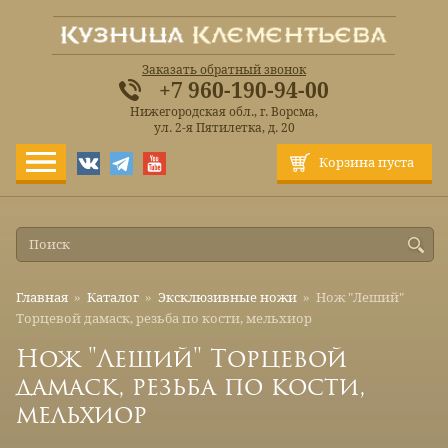
Заказать обратный звонок
+7 960-190-94-00
Нижегородская обл., г. Ворсма,
ул. 2-я Пятилетка, д. 20
Корзина пуста
Главная
»
Каталог
»
Эксклюзивные ножи
»
Нож "Леший"
Торцевой дамаск, резьба по кости, мельхиор
Нож "Леший" Торцевой
дамаск, резьба по кости,
мельхиор