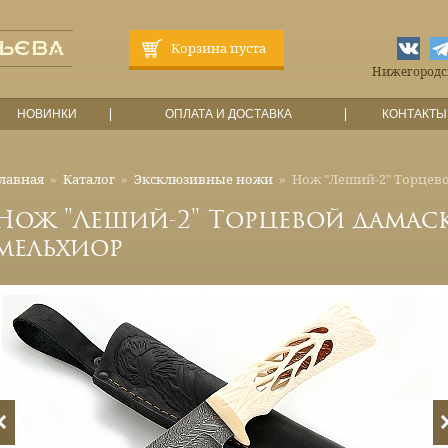
Корзина пуста
Нижегородска
НОВИНКИ
ОПЛАТА И ДОСТАВКА
КОНТАКТЫ
лавная
»
Каталог
»
Эксклюзивные ножи
»
Нож "Леший-2" Торцево
Нож "Леший-2" Торцевой дамаск,
мельхиор