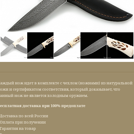
аждый нож идет в комплекте с чехлом (ножнами) из натуральной
ожи и сертификатом соответствия, который доказывает, что
анный нож не является холодным оружием.
есплатная доставка при 100% предоплате
 Доставка по всей России
 Оплата при получении
 Гарантия на товар