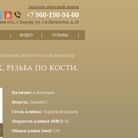
Заказать обратный звонок
+7 960-190-94-00
я обл., г. Ворсма, ул. 2-я Пятилетка, д. 20
ВИДЕО
ОТЗЫВЫ
й дамаск, резьба по кости, мельхиор
 резьба по кости,
Наличие:
в наличии
Модель:
Леший-2
Сталь клинка:
Торцевой дамаск
Твердость клинка (HRC):
62
Общая длина (мм):
270