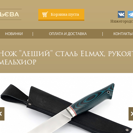
Корзина пуста
Нижегородска
НОВИНКИ
ОПЛАТА И ДОСТАВКА
КОНТАКТЫ
Нож "Леший" сталь Elmax, рукоя
мельхиор