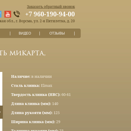
Заказать обратный звонок
+7 960-190-94-00
я обл., г. Ворсма, ул. 2-я Пятилетка, д. 20
ВИДЕО
ОТЗЫВЫ
ть микарта,
Наличие:
в наличии
Сталь клинка:
Elmax
Твердость клинка (HRC):
60-61
Длина клинка (мм):
140
Длина рукояти (мм):
125
Ширина клинка (мм):
29
Толщина рукояти (мм):
23