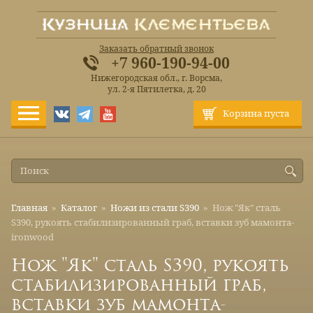
Заказать обратный звонок
+7 960-190-94-00
Нижегородская обл., г. Ворсма,
ул. 2-я Пятилетка, д. 20
Корзина пуста
Главная
»
Каталог
»
Ножи из стали S390
»
Нож "Як" сталь
S390, рукоять стабилизированный граб, вставки зуб мамонта-
ironwood
Нож "Як" сталь S390, рукоять
стабилизированный граб,
вставки зуб мамонта-