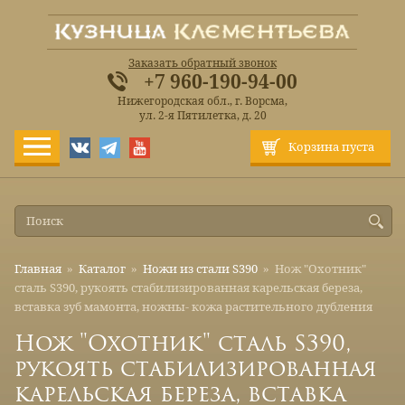
Заказать обратный звонок
+7 960-190-94-00
Нижегородская обл., г. Ворсма,
ул. 2-я Пятилетка, д. 20
Корзина пуста
Главная
»
Каталог
»
Ножи из стали S390
»
Нож "Охотник"
сталь S390, рукоять стабилизированная карельская береза,
вставка зуб мамонта, ножны- кожа растительного дубления
Нож "Охотник" сталь S390,
рукоять стабилизированная
карельская береза, вставка