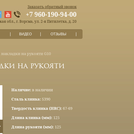
Заказать обратный звонок
+7 960-190-94-00
я обл., г. Ворсма, ул. 2-я Пятилетка, д. 20
ВИДЕО
ОТЗЫВЫ
, накладки на рукояти G10
адки на рукояти
Наличие:
в наличии
Сталь клинка:
S390
Твердость клинка (HRC):
67-69
Длина клинка (мм):
125
Длина рукояти (мм):
125