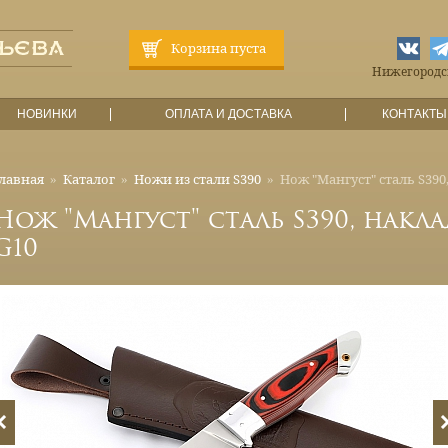
Корзина пуста
Нижегородска
НОВИНКИ
ОПЛАТА И ДОСТАВКА
КОНТАКТЫ
лавная
»
Каталог
»
Ножи из стали S390
»
Нож "Мангуст" сталь S390
Нож "Мангуст" сталь S390, накл
G10