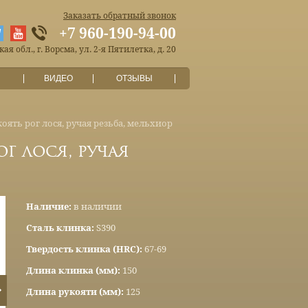
Заказать обратный звонок
+7 960-190-94-00
я обл., г. Ворсма, ул. 2-я Пятилетка, д. 20
ВИДЕО
ОТЗЫВЫ
коять рог лося, ручая резьба, мельхиор
ог лося, ручая
Наличие:
в наличии
Сталь клинка:
S390
Твердость клинка (HRC):
67-69
Длина клинка (мм):
150
Длина рукояти (мм):
125