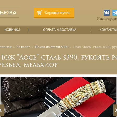
Корзина пуста
Нижегородска
НОВИНКИ
ОПЛАТА И ДОСТАВКА
КОНТАКТЫ
лавная
»
Каталог
»
Ножи из стали S390
»
Нож "Лось" сталь s390, ру
Нож "Лось" сталь s390, рукоять р
резьба, мельхиор