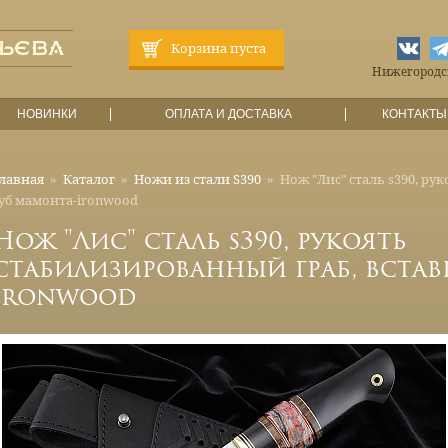
Корзина пуста
Нижегородска
НОВИНКИ
ОПЛАТА И ДОСТАВКА
КОНТАКТЫ
лавная
»
Каталог
»
Ножи из стали S390
»
Нож "Лис" сталь s390, ру
уб мамонта-ironwood
Нож "Лис" сталь s390, рукоять
стабилизированный граб, встав
ironwood