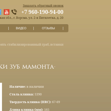
Заказать обратный звонок
+7 960-190-94-00
я обл., г. Ворсма, ул. 2-я Пятилетка, д. 20
ВИДЕО
ОТЗЫВЫ
коять стабилизированный граб, вставки
ки зуб мамонта-
Наличие:
в наличии
Сталь клинка:
S390
Твердость клинка (HRC):
67-69
Длина клинка (мм):
165