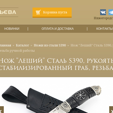
Корзина пуста
Нижегородска
НОВИНКИ
ОПЛАТА И ДОСТАВКА
КОНТАКТЫ
лавная
»
Каталог
»
Ножи из стали S390
»
Нож "Леший" Сталь S390,
езьба ручной работы
Нож "Леший" Сталь S390, рукоят
стабилизированный граб, резьб