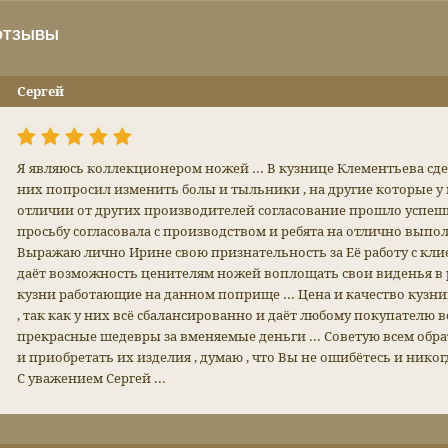
ОТЗЫВЫ
Сергей
Я являюсь коллекционером ножей ... В кузнице Клементьева сдела
них попросил изменить болы и тыльники , на другие которые у 
отличии от других производителей согласование прошло успеш
просьбу согласовала с производством и ребята на отлично выполн
Выражаю лично Ирине свою признательность за Её работу с клие
даёт возможность ценителям ножей воплощать свои виденья в р
кузни работающие на данном поприще ... Цена и качество кузн
, так как у них всё сбалансированно и даёт любому покупателю
прекрасные шедевры за вменяемые деньги ... Советую всем об
и приобретать их изделия , думаю , что Вы не ошибётесь и никогд
С уважением Сергей ...