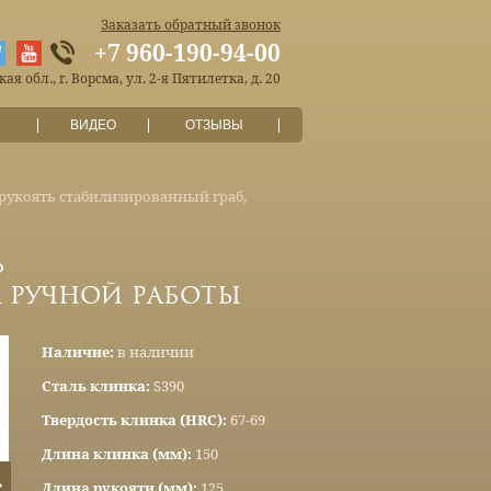
Заказать обратный звонок
+7 960-190-94-00
я обл., г. Ворсма, ул. 2-я Пятилетка, д. 20
ВИДЕО
ОТЗЫВЫ
 рукоять стабилизированный граб,
ь
а ручной работы
Наличие:
в наличии
Сталь клинка:
S390
Твердость клинка (HRC):
67-69
Длина клинка (мм):
150
Длина рукояти (мм):
125