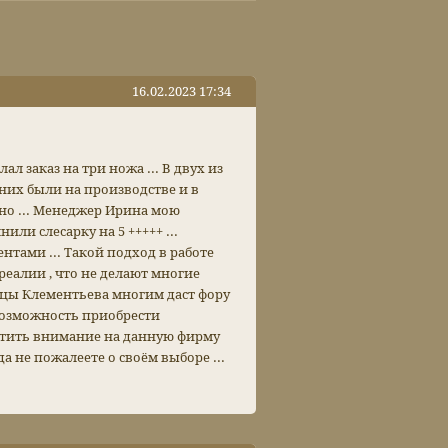
16.02.2023 17:34
л заказ на три ножа ... В двух из
них были на производстве и в
но ... Менеджер Ирина мою
или слесарку на 5 +++++ ...
нтами ... Такой подход в работе
еалии , что не делают многие
ицы Клементьева многим даст фору
 возможность приобрести
ратить внимание на данную фирму
а не пожалеете о своём выборе ...