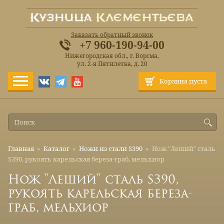
Заказать обратный звонок
+7 960-190-94-00
Нижегородская обл., г. Ворсма,
ул. 2-я Пятилетка, д. 20
Корзина пуста
Главная
»
Каталог
»
Ножи из стали S390
»
Нож "Леший" сталь
S390, рукоять карельская береза-граб, мельхиор
Нож "Леший" сталь S390,
рукоять карельская береза-
граб, мельхиор