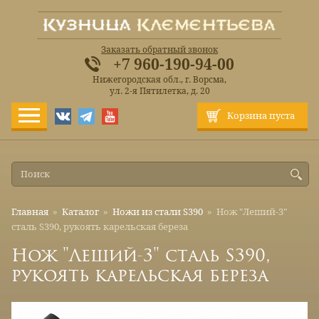
Заказать обратный звонок
+7 960-190-94-00
Нижегородская обл., г. Ворсма,
ул. 2-я Пятилетка, д. 20
Корзина пуста
Главная
»
Каталог
»
Ножи из стали S390
»
Нож "Леший-3"
сталь S390, рукоять карельская береза
Нож "Леший-3" сталь S390,
рукоять карельская береза