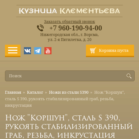
Заказать обратный звонок
+7 960-190-94-00
Нижегородская обл., г. Ворсма,
ул. 2-я Пятилетка, д. 20
Корзина пуста
Главная
»
Каталог
»
Ножи из стали S390
»
Нож "Коршун",
сталь S 390, рукоять стабилизированный граб, резьба,
инкрустация
Нож "Коршун", сталь S 390,
рукоять стабилизированный
граб, резьба, инкрустация