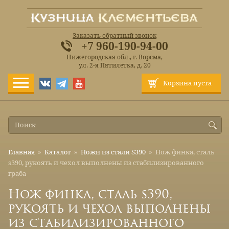
Заказать обратный звонок
+7 960-190-94-00
Нижегородская обл., г. Ворсма,
ул. 2-я Пятилетка, д. 20
Корзина пуста
Главная
»
Каталог
»
Ножи из стали S390
»
Нож финка, сталь
s390, рукоять и чехол выполнены из стабилизированного
граба
Нож финка, сталь s390,
рукоять и чехол выполнены
из стабилизированного