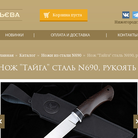
Корзина пуста
Нижегородска
НОВИНКИ
ОПЛАТА И ДОСТАВКА
КОНТАКТЫ
лавная
»
Каталог
»
Ножи из стали N690
»
Нож "Тайга" сталь N690, 
Нож "Тайга" сталь N690, рукоять 