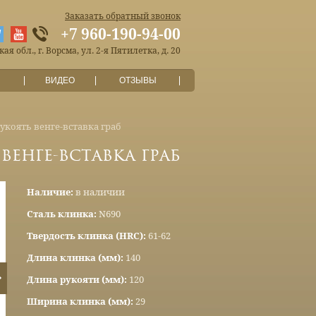
Заказать обратный звонок
+7 960-190-94-00
я обл., г. Ворсма, ул. 2-я Пятилетка, д. 20
ВИДЕО
ОТЗЫВЫ
рукоять венге-вставка граб
венге-вставка граб
Наличие:
в наличии
Сталь клинка:
N690
Твердость клинка (HRC):
61-62
Длина клинка (мм):
140
Длина рукояти (мм):
120
Ширина клинка (мм):
29