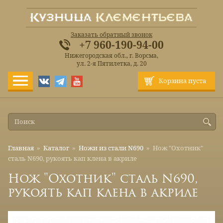
Заказать обратный звонок
+7 960-190-94-00
Нижегородская обл., г. Ворсма,
ул. 2-я Пятилетка, д. 20
Корзина пуста
Главная
»
Каталог
»
Ножи из стали N690
»
Нож "Охотник"
сталь N690, рукоять кап клена в акриле
Нож "Охотник" сталь N690,
рукоять кап клена в акриле