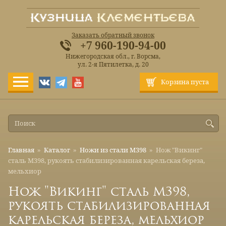
Заказать обратный звонок
+7 960-190-94-00
Нижегородская обл., г. Ворсма,
ул. 2-я Пятилетка, д. 20
Корзина пуста
Главная
»
Каталог
»
Ножи из стали М398
»
Нож "Викинг"
сталь М398, рукоять стабилизированная карельская береза,
мельхиор
Нож "Викинг" сталь М398,
рукоять стабилизированная
карельская береза, мельхиор