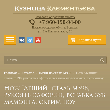
Заказать обратный звонок
+7 960-190-94-00
Нижегородская обл., г. Ворсма,
ул. 2-я Пятилетка, д. 20
Корзина пуста
Главная
»
Каталог
»
Ножи из стали М398
»
Нож "Леший"
сталь m398, рукоять элфорин, вставка зуб мамонта, скримшоу
Нож "Леший" сталь m398,
рукоять элфорин, вставка зуб
мамонта, скримшоу