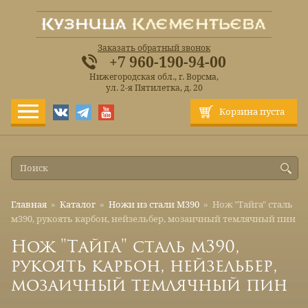
Заказать обратный звонок
+7 960-190-94-00
Нижегородская обл., г. Ворсма,
ул. 2-я Пятилетка, д. 20
Корзина пуста
Главная
»
Каталог
»
Ножи из стали М390
»
Нож "Тайга" сталь
м390, рукоять карбон, нейзельбер, мозаичный темлячный пин
Нож "Тайга" сталь м390,
рукоять карбон, нейзельбер,
мозаичный темлячный пин