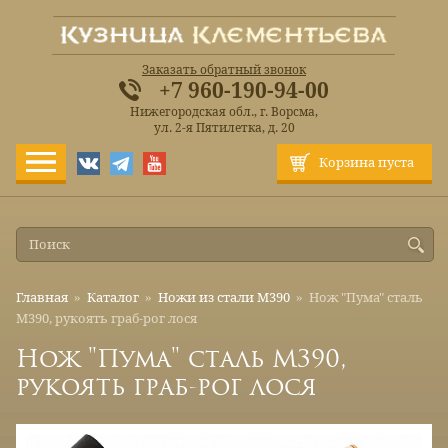
Заказать обратный звонок
+7 960-190-94-00
Нижегородская обл., г. Ворсма,
ул. 2-я Пятилетка, д. 20
Корзина пуста
Главная
»
Каталог
»
Ножи из стали М390
»
Нож "Пума" сталь
М390, рукоять граб-рог лося
Нож "Пума" сталь М390,
рукоять граб-рог лося