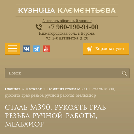
Заказать обратный звонок
+7 960-190-94-00
Нижегородская обл., г. Ворсма,
ул. 2-я Пятилетка, д. 20
Корзина пуста
Главная
»
Каталог
»
Ножи из стали М390
»
сталь М390,
рукоять граб резьба ручной работы, мельхиор
сталь М390, рукоять граб
резьба ручной работы,
мельхиор