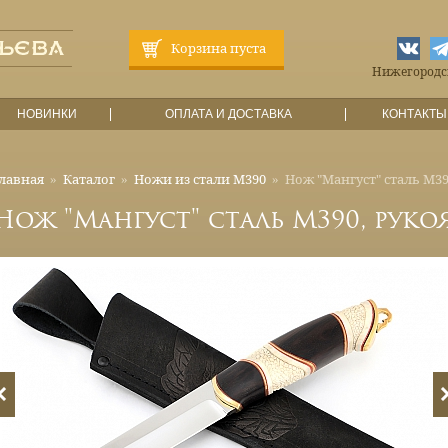
Корзина пуста
Нижегородска
НОВИНКИ
ОПЛАТА И ДОСТАВКА
КОНТАКТЫ
лавная
»
Каталог
»
Ножи из стали М390
»
Нож "Мангуст" сталь М390
Нож "Мангуст" сталь М390, рукоя