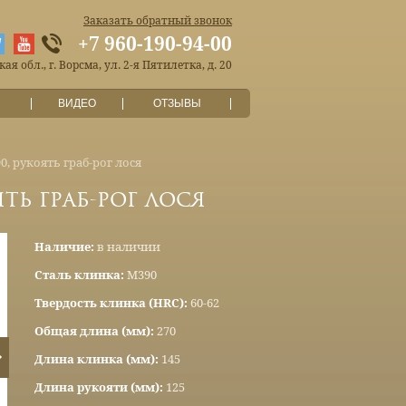
Заказать обратный звонок
+7 960-190-94-00
я обл., г. Ворсма, ул. 2-я Пятилетка, д. 20
ВИДЕО
ОТЗЫВЫ
, рукоять граб-рог лося
ть граб-рог лося
Наличие:
в наличии
Сталь клинка:
М390
Твердость клинка (HRC):
60-62
Общая длина (мм):
270
Длина клинка (мм):
145
Длина рукояти (мм):
125