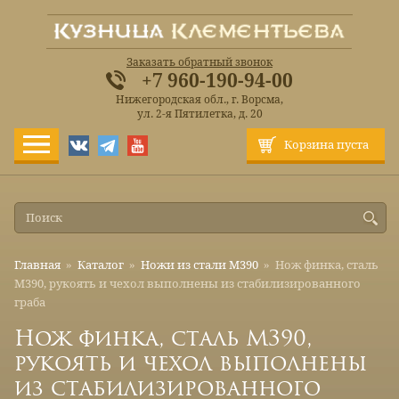
Заказать обратный звонок
+7 960-190-94-00
Нижегородская обл., г. Ворсма,
ул. 2-я Пятилетка, д. 20
Корзина пуста
Главная
»
Каталог
»
Ножи из стали М390
»
Нож финка, сталь
М390, рукоять и чехол выполнены из стабилизированного
граба
Нож финка, сталь М390,
рукоять и чехол выполнены
из стабилизированного