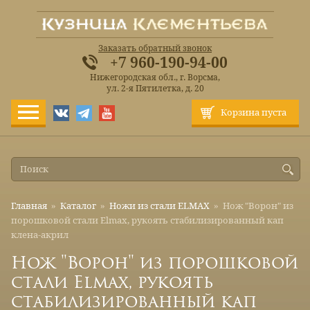
Заказать обратный звонок
+7 960-190-94-00
Нижегородская обл., г. Ворсма,
ул. 2-я Пятилетка, д. 20
Корзина пуста
Главная
»
Каталог
»
Ножи из стали ELMAX
»
Нож "Ворон" из
порошковой стали Elmax, рукоять стабилизированный кап
клена-акрил
Нож "Ворон" из порошковой
стали Elmax, рукоять
стабилизированный кап