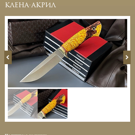
клена-акрил