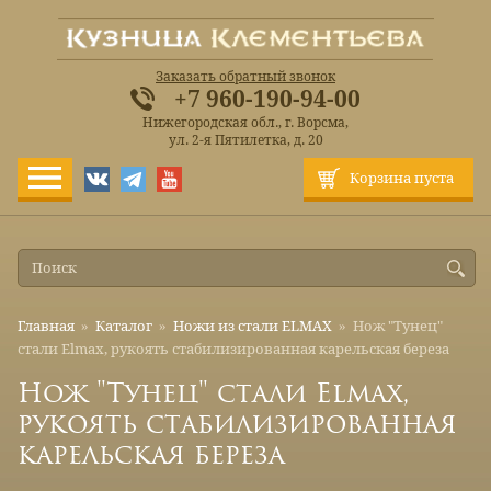
Заказать обратный звонок
+7 960-190-94-00
Нижегородская обл., г. Ворсма,
ул. 2-я Пятилетка, д. 20
Корзина пуста
Главная
»
Каталог
»
Ножи из стали ELMAX
»
Нож "Тунец"
стали Elmax, рукоять стабилизированная карельская береза
Нож "Тунец" стали Elmax,
рукоять стабилизированная
карельская береза