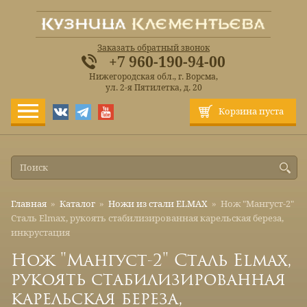
Заказать обратный звонок
+7 960-190-94-00
Нижегородская обл., г. Ворсма,
ул. 2-я Пятилетка, д. 20
Корзина пуста
Главная
»
Каталог
»
Ножи из стали ELMAX
»
Нож "Мангуст-2"
Сталь Elmax, рукоять стабилизированная карельская береза,
инкрустация
Нож "Мангуст-2" Сталь Elmax,
рукоять стабилизированная
карельская береза,